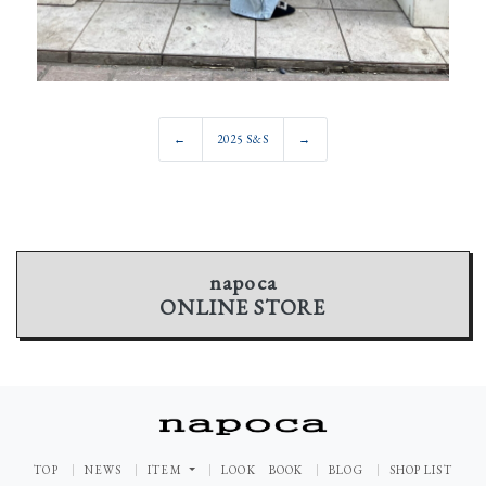
←
2025 S&S
→
napoca
ONLINE STORE
TOP
NEWS
ITEM
LOOK BOOK
BLOG
SHOP LIST