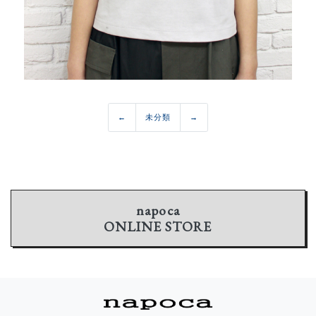
←
未分類
→
napoca
ONLINE STORE