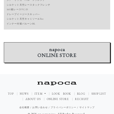
シアーサッカーバルーンフレンチ
シルケット天竺レースタックフレンチ
16G裾レースVC/D
ドレープイージースキッパ―
シルケット天竺キャミソールTee
インナー付裾バルーンBL
napoca
ONLINE STORE
TOP
NEWS
ITEM
LOOK BOOK
BLOG
SHOP LIST
ABOUT US
ONLINE STORE
RECRUIT
会社概要
/
お問い合わせ
/
プライバシーポリシー
/
サイトマップ