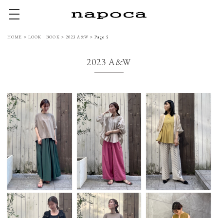
toggle navigation
HOME
>
LOOK BOOK
>
2023 A&W
>
Page 5
2023 A&W