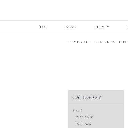
TOP
NEWS
ITEM
HOME
>
ALL ITEM
>
NEW ITE
CATEGORY
すべて
2026 A&W
2026 S&S