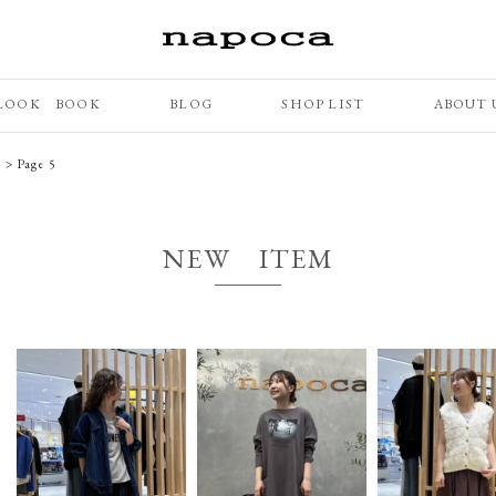
LOOK BOOK
BLOG
SHOP LIST
ABOUT 
M
>
Page 5
NEW ITEM