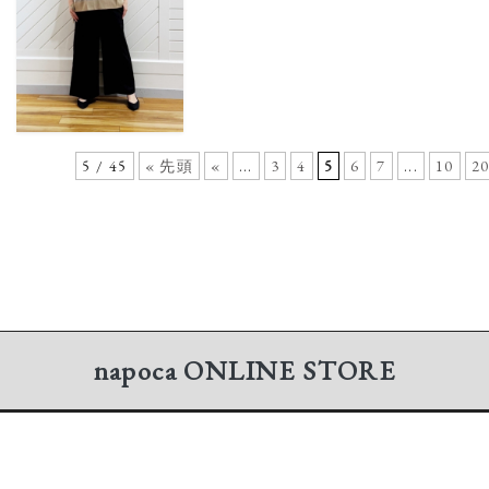
5 / 45
« 先頭
«
...
3
4
5
6
7
...
10
2
napoca
ONLINE STORE