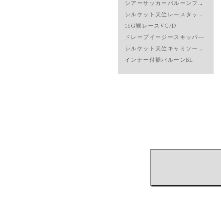
シアーサッカーバルーンフレンチ
シルケット天竺レースタックフレンチ
16G裾レースVC/D
ドレープイージースキッパ―
シルケット天竺キャミソールTee
インナー付裾バルーンBL