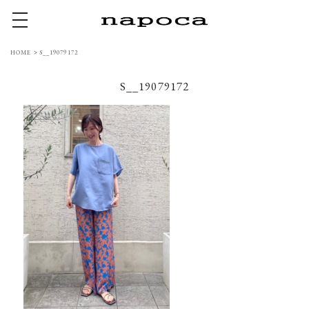
toggle navigation
HOME
>
S__19079172
S__19079172