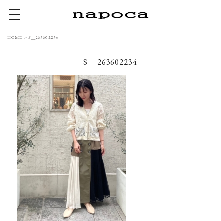
toggle navigation
HOME
>
S__263602234
S__263602234