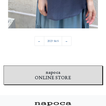
←
2023 S&S
→
napoca
ONLINE STORE