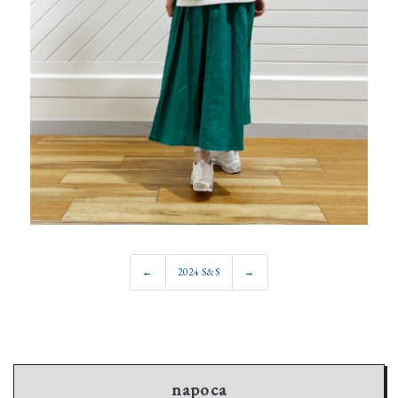
←
2024 S&S
→
napoca