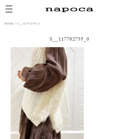
toggle navigation
HOME
>
S__117702759_0
S__117702759_0