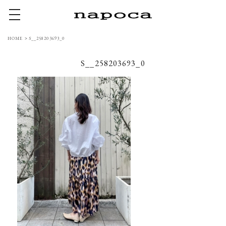
toggle navigation
HOME
>
S__258203693_0
S__258203693_0