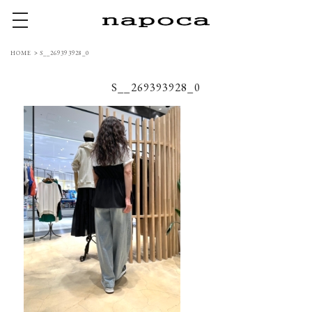
toggle navigation
HOME
>
S__269393928_0
S__269393928_0