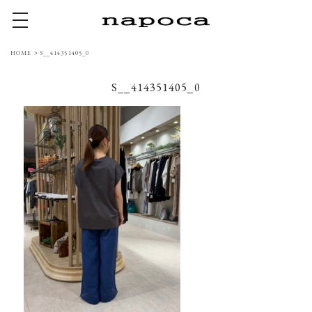
toggle navigation
HOME
>
S__414351405_0
S__414351405_0