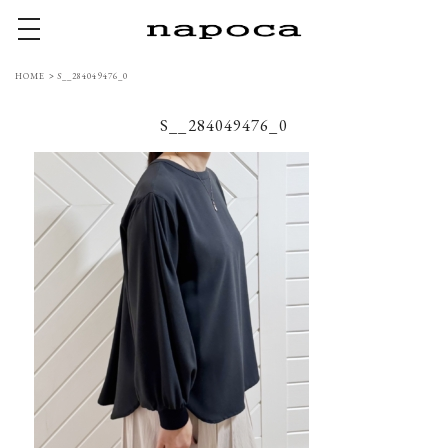
toggle navigation
HOME
>
S__284049476_0
S__284049476_0