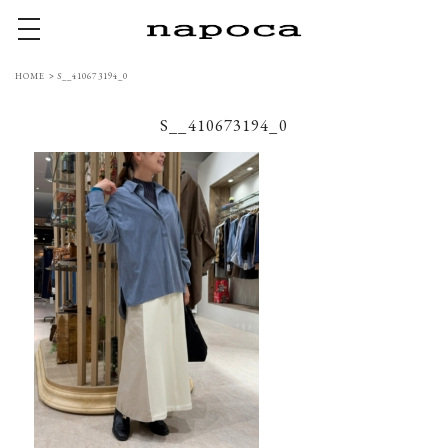
toggle navigation
HOME
>
S__410673194_0
S__410673194_0