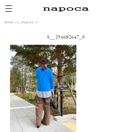
toggle navigation
HOME
>
S__294682647_0
S__294682647_0