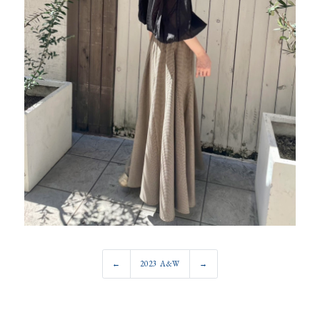
←
2023 A&W
→