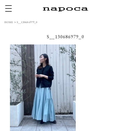
toggle navigation
HOME
>
S__130686979_0
S__130686979_0