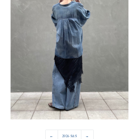
←
2026 S&S
→