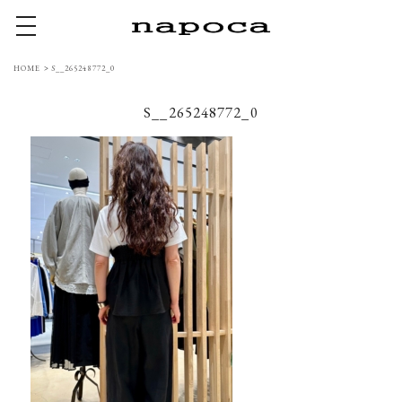
toggle navigation
HOME
>
S__265248772_0
S__265248772_0