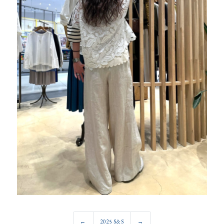
←
2025 S&S
→