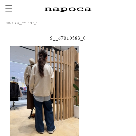
toggle navigation
HOME
>
S__67010583_0
S__67010583_0