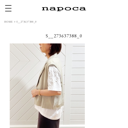
toggle navigation
HOME
>
S__273637388_0
S__273637388_0