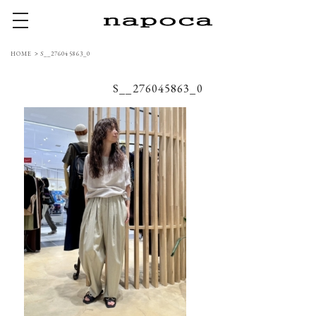
toggle navigation
HOME
>
S__276045863_0
S__276045863_0