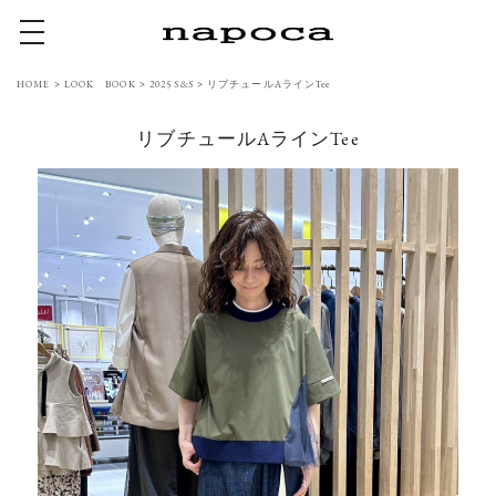
toggle navigation
HOME
>
LOOK BOOK
>
2025 S&S
>
リブチュールAラインTee
リブチュールAラインTee