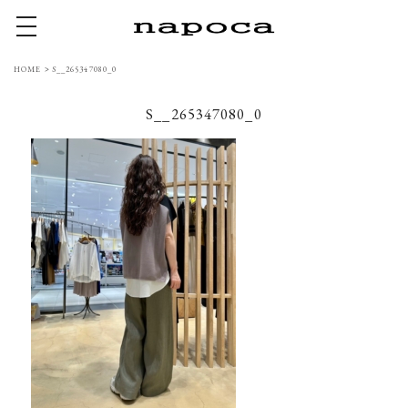
toggle navigation
HOME
>
S__265347080_0
S__265347080_0