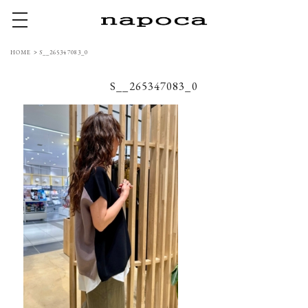
toggle navigation
HOME
>
S__265347083_0
S__265347083_0