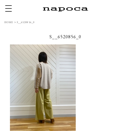
toggle navigation
HOME
>
S__6520856_0
S__6520856_0