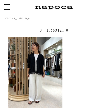
toggle navigation
HOME
>
S__15663124_0
S__15663124_0