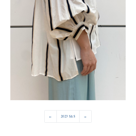
←
2023 S&S
→