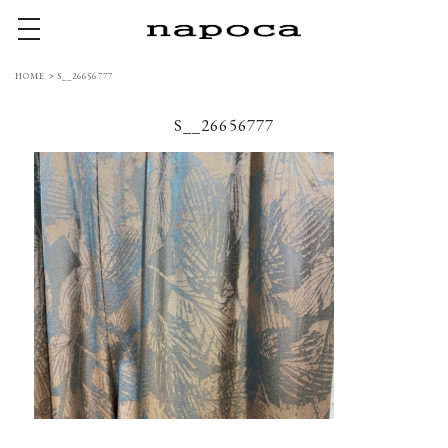
toggle navigation
HOME
>
S__26656777
S__26656777