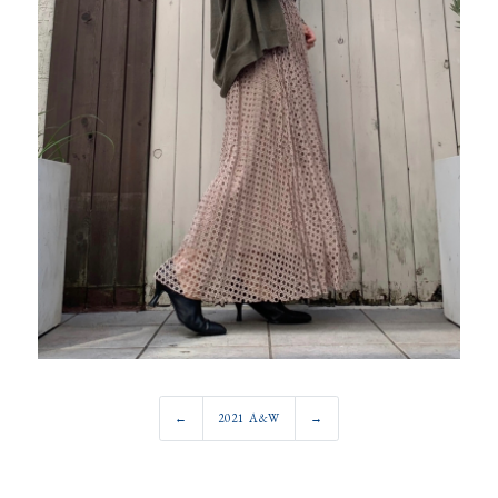
←
2021 A&W
→