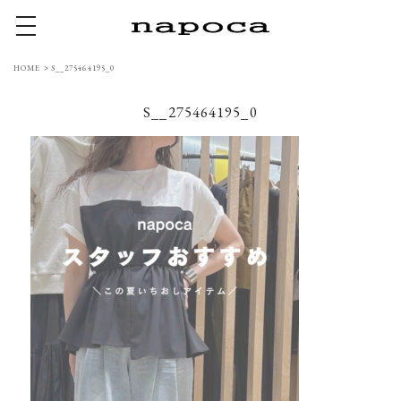
toggle navigation
HOME
>
S__275464195_0
S__275464195_0