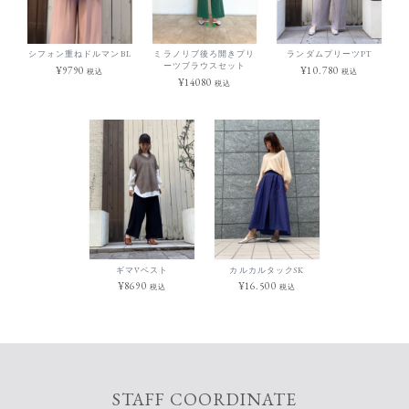
シフォン重ねドルマンBL
ミラノリブ後ろ開きプリ
ランダムプリーツPT
ーツブラウスセット
¥9790
¥10.780
税込
税込
¥14080
税込
ギマVベスト
カルカルタックSK
¥8690
¥16.500
税込
税込
STAFF COORDINATE