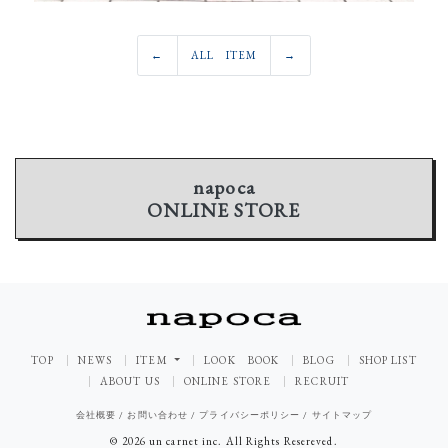
←
ALL ITEM
→
napoca
ONLINE STORE
TOP
NEWS
ITEM
LOOK BOOK
BLOG
SHOP LIST
ABOUT US
ONLINE STORE
RECRUIT
会社概要
/
お問い合わせ
/
プライバシーポリシー
/
サイトマップ
© 2026 un carnet inc. All Rights Resereved.