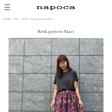
toggle navigation
HOME
>
ALL ITEM
>
Batik pattern Skart
Batik pattern Skart