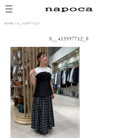
toggle navigation
HOME
>
S__413597712_0
S__413597712_0