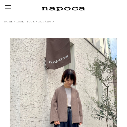
toggle navigation
HOME
>
LOOK BOOK
>
2021 A&W
>