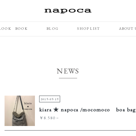
LOOK BOOK
BLOG
SHOP LIST
ABOUT 
NEWS
2019-09-19
kiara ★ napoca /mocomoco boa bag
￥8.580－