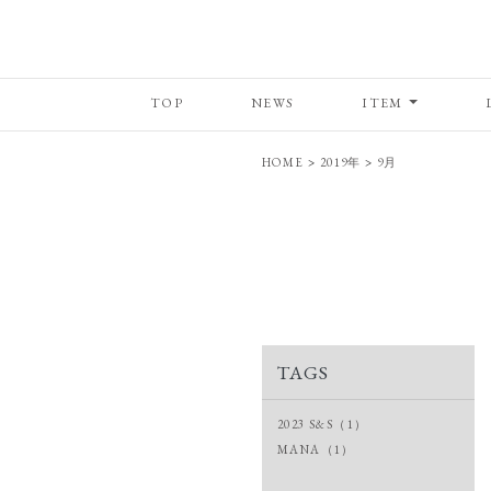
TOP
NEWS
ITEM
HOME
>
2019年
>
9月
TAGS
2023 S&S（1）
MANA（1）