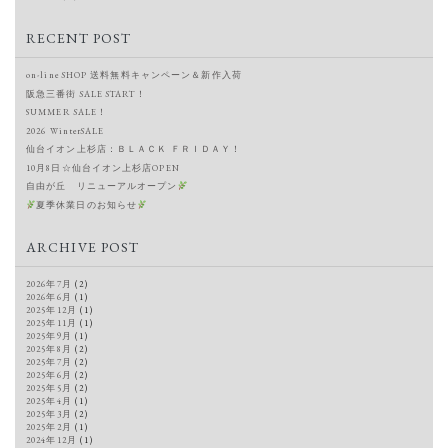
RECENT POST
on-line SHOP 送料無料キャンペーン＆新作入荷
阪急三番街 SALE START！
SUMMER SALE！
2026 WinterSALE
仙台イオン上杉店：ＢＬＡＣＫ ＦＲＩＤＡＹ！
10月8日☆仙台イオン上杉店OPEN
自由が丘 リニューアルオープン
夏季休業日のお知らせ
ARCHIVE POST
2026年7月
(2)
2026年6月
(1)
2025年12月
(1)
2025年11月
(1)
2025年9月
(1)
2025年8月
(2)
2025年7月
(2)
2025年6月
(2)
2025年5月
(2)
2025年4月
(1)
2025年3月
(2)
2025年2月
(1)
2024年12月
(1)