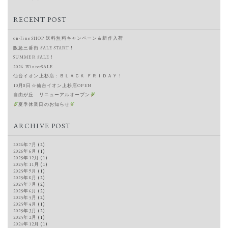
RECENT POST
on-line SHOP 送料無料キャンペーン＆新作入荷
阪急三番街 SALE START！
SUMMER SALE！
2026 WinterSALE
仙台イオン上杉店：ＢＬＡＣＫ ＦＲＩＤＡＹ！
10月8日☆仙台イオン上杉店OPEN
自由が丘 リニューアルオープン
夏季休業日のお知らせ
ARCHIVE POST
2026年7月
(2)
2026年6月
(1)
2025年12月
(1)
2025年11月
(1)
2025年9月
(1)
2025年8月
(2)
2025年7月
(2)
2025年6月
(2)
2025年5月
(2)
2025年4月
(1)
2025年3月
(2)
2025年2月
(1)
2024年12月
(1)