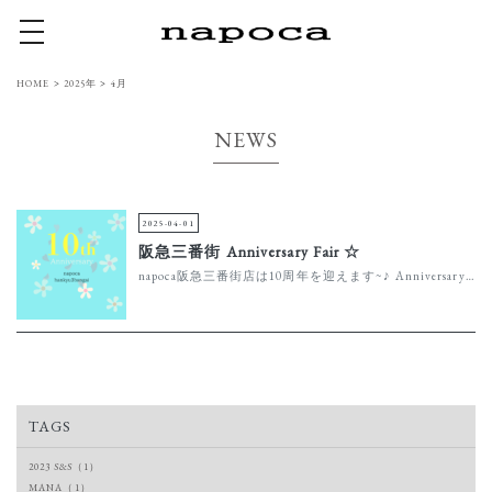
toggle navigation
HOME
>
2025年
>
4月
NEWS
2025-04-01
阪急三番街 Anniversary Fair ☆
napoca阪急三番街店は10周年を迎えます~♪ AnniversaryFairを開催します 4/11(fri)~4/20(sun) メルマガ会員様限定￥1.000&￥2.000OFFクーポン！ 4/2...
TAGS
2023 S&S（1）
MANA（1）