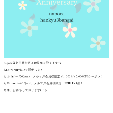
napoca阪急三番街店は10周年を迎えます~♪
AnniversaryFairを開催します
4/11(fri)~4/20(sun) メルマガ会員様限定￥1.000&￥2.000OFFクーポン！
4/21(mon)~4/30(wed) メルマガ会員様限定 POINT×3倍！
是非、お待ちしております(^^)/