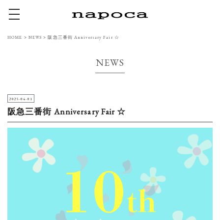
toggle navigation
HOME
>
NEWS
>
阪急三番街 Anniversary Fair ☆
NEWS
2025-04-01
阪急三番街 Anniversary Fair ☆