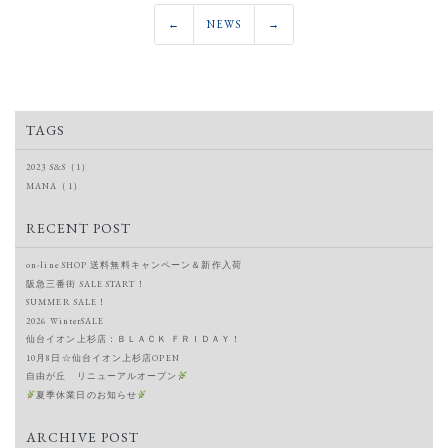
←
NEWS
→
TAGS
2023 S&S（1）
MANA（1）
RECENT POST
on-line SHOP 送料無料キャンペーン＆新作入荷
阪急三番街 SALE START！
SUMMER SALE！
2026 WinterSALE
仙台イオン上杉店：ＢＬＡＣＫ ＦＲＩＤＡＹ！
10月8日☆仙台イオン上杉店OPEN
自由が丘 リニューアルオープン
夏季休業日のお知らせ
ARCHIVE POST