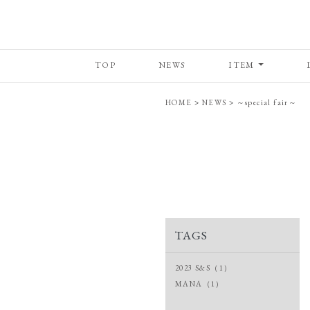
TOP
NEWS
ITEM
HOME
>
NEWS
>
～special fair～
TAGS
2023 S&S（1）
MANA（1）