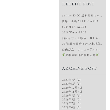
RECENT POST
on-line SHOP 送料無料キャンペーン＆新作入荷
阪急三番街 SALE START！
SUMMER SALE！
2026 WinterSALE
仙台イオン上杉店：ＢＬＡＣＫ ＦＲＩＤＡＹ！
10月8日☆仙台イオン上杉店OPEN
自由が丘 リニューアルオープン
夏季休業日のお知らせ
ARCHIVE POST
2026年7月
(2)
2026年6月
(1)
2025年12月
(1)
2025年11月
(1)
2025年9月
(1)
2025年8月
(2)
2025年7月
(2)
2025年6月
(2)