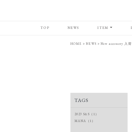
TOP
NEWS
ITEM
HOME
>
NEWS
>
New accessory
TAGS
2023 S&S（1）
MANA（1）