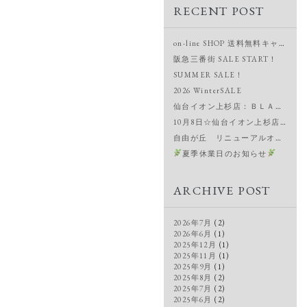
RECENT POST
on-line SHOP 送料無料キャンペーン＆新作入荷
阪急三番街 SALE START！
SUMMER SALE！
2026 WinterSALE
仙台イオン上杉店：ＢＬＡＣＫ ＦＲＩＤＡＹ！
10月8日☆仙台イオン上杉店OPEN
自由が丘 リニューアルオープン
夏季休業日のお知らせ
ARCHIVE POST
2026年7月
(2)
2026年6月
(1)
2025年12月
(1)
2025年11月
(1)
2025年9月
(1)
2025年8月
(2)
2025年7月
(2)
2025年6月
(2)