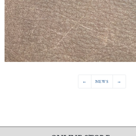
←
NEWS
→