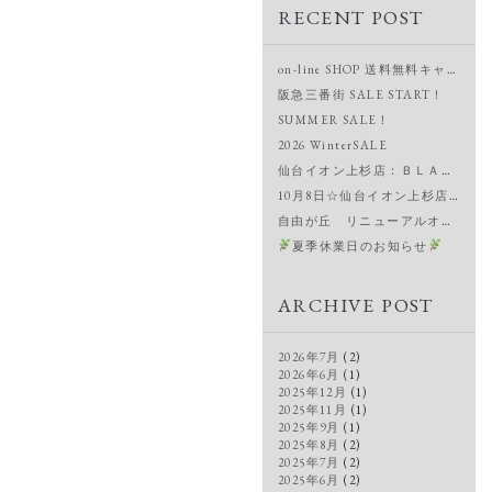
RECENT POST
on-line SHOP 送料無料キャンペーン＆新作入荷
阪急三番街 SALE START！
SUMMER SALE！
2026 WinterSALE
仙台イオン上杉店：ＢＬＡＣＫ ＦＲＩＤＡＹ！
10月8日☆仙台イオン上杉店OPEN
自由が丘 リニューアルオープン
夏季休業日のお知らせ
ARCHIVE POST
2026年7月
(2)
2026年6月
(1)
2025年12月
(1)
2025年11月
(1)
2025年9月
(1)
2025年8月
(2)
2025年7月
(2)
2025年6月
(2)