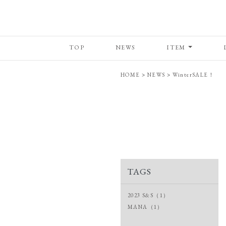
TOP
NEWS
ITEM
HOME
>
NEWS
>
WinterSALE！
TAGS
2023 S&S（1）
MANA（1）