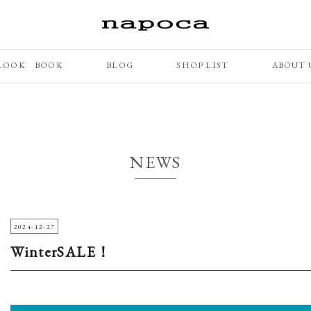
LOOK BOOK
BLOG
SHOP LIST
ABOUT 
NEWS
2024-12-27
WinterSALE！