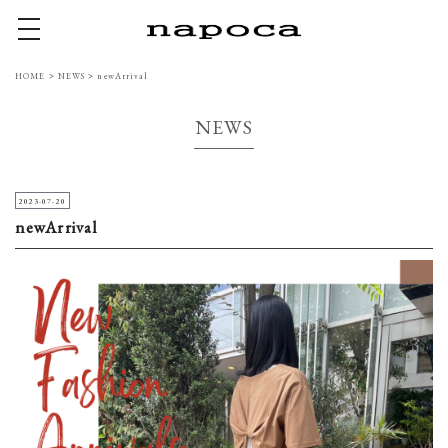
toggle navigation
HOME
>
NEWS
>
newArrival
NEWS
2023-07-20
newArrival