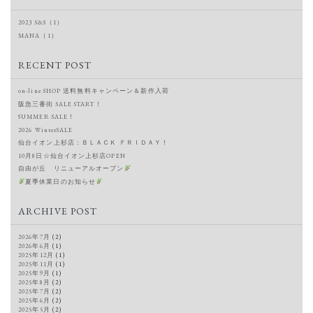
2023 S&S（1）
MANA（1）
RECENT POST
on-line SHOP 送料無料キャンペーン＆新作入荷
阪急三番街 SALE START！
SUMMER SALE！
2026 WinterSALE
仙台イオン上杉店：ＢＬＡＣＫ ＦＲＩＤＡＹ！
10月8日☆仙台イオン上杉店OPEN
自由が丘 リニューアルオープン
夏季休業日のお知らせ
ARCHIVE POST
2026年7月
(2)
2026年6月
(1)
2025年12月
(1)
2025年11月
(1)
2025年9月
(1)
2025年8月
(2)
2025年7月
(2)
2025年6月
(2)
2025年5月
(2)